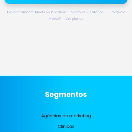
Explore também:
Meets vs Pipedrive
·
Meets vs RD Station
·
Porquê o
Meets?
·
Ver planos
Segmentos
Agências de marketing
Clínicas